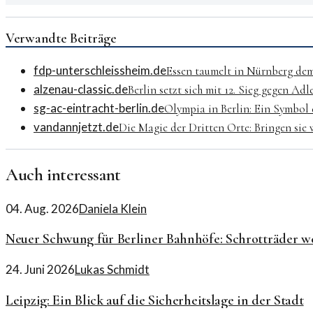
Verwandte Beiträge
fdp-unterschleissheim.de
Essen taumelt in Nürnberg de
alzenau-classic.de
Berlin setzt sich mit 12. Sieg gegen A
sg-ac-eintracht-berlin.de
Olympia in Berlin: Ein Symbol
vandannjetzt.de
Die Magie der Dritten Orte: Bringen sie
Auch interessant
04. Aug. 2026
Daniela Klein
Neuer Schwung für Berliner Bahnhöfe: Schrotträder w
24. Juni 2026
Lukas Schmidt
Leipzig: Ein Blick auf die Sicherheitslage in der Stadt