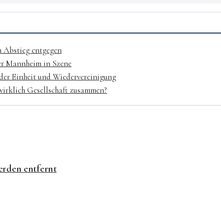
m Abstieg entgegen
dler Mannheim in Szene
 der Einheit und Wiedervereinigung
 wirklich Gesellschaft zusammen?
erden entfernt