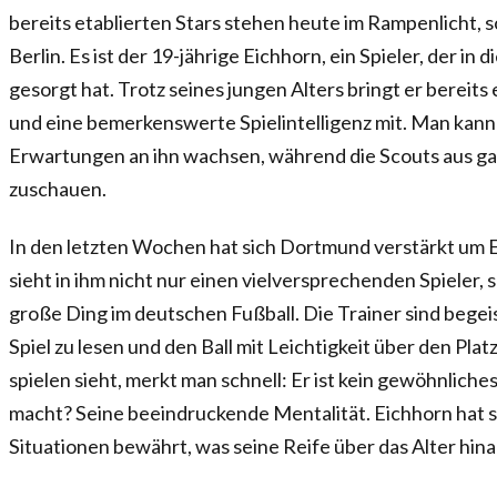
bereits etablierten Stars stehen heute im Rampenlicht, s
Berlin. Es ist der 19-jährige Eichhorn, ein Spieler, der in
gesorgt hat. Trotz seines jungen Alters bringt er bereit
und eine bemerkenswerte Spielintelligenz mit. Man kann 
Erwartungen an ihn wachsen, während die Scouts aus 
zuschauen.
In den letzten Wochen hat sich Dortmund verstärkt um 
sieht in ihm nicht nur einen vielversprechenden Spieler, 
große Ding im deutschen Fußball. Die Trainer sind begeis
Spiel zu lesen und den Ball mit Leichtigkeit über den Pla
spielen sieht, merkt man schnell: Er ist kein gewöhnliche
macht? Seine beeindruckende Mentalität. Eichhorn hat si
Situationen bewährt, was seine Reife über das Alter hina