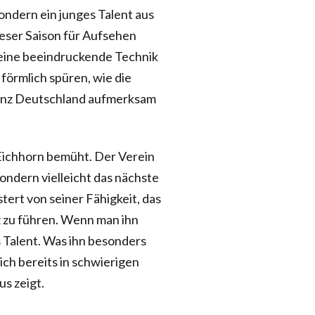
ondern ein junges Talent aus
 dieser Saison für Aufsehen
s eine beeindruckende Technik
förmlich spüren, wie die
ganz Deutschland aufmerksam
Eichhorn bemüht. Der Verein
sondern vielleicht das nächste
tert von seiner Fähigkeit, das
tz zu führen. Wenn man ihn
s Talent. Was ihn besonders
ch bereits in schwierigen
us zeigt.