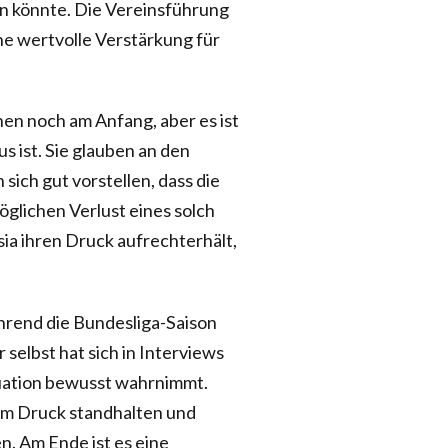
en könnte. Die Vereinsführung
ine wertvolle Verstärkung für
n noch am Anfang, aber es ist
s ist. Sie glauben an den
sich gut vorstellen, dass die
glichen Verlust eines solch
ia ihren Druck aufrechterhält,
rend die Bundesliga-Saison
 selbst hat sich in Interviews
tuation bewusst wahrnimmt.
dem Druck standhalten und
. Am Ende ist es eine