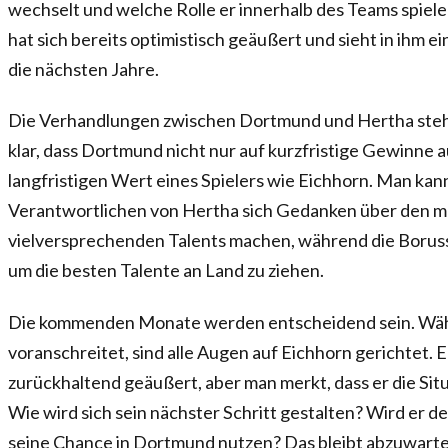
wechselt und welche Rolle er innerhalb des Teams spiel
hat sich bereits optimistisch geäußert und sieht in ihm e
die nächsten Jahre.
Die Verhandlungen zwischen Dortmund und Hertha stehe
klar, dass Dortmund nicht nur auf kurzfristige Gewinne au
langfristigen Wert eines Spielers wie Eichhorn. Man kann 
Verantwortlichen von Hertha sich Gedanken über den mö
vielversprechenden Talents machen, während die Boruss
um die besten Talente an Land zu ziehen.
Die kommenden Monate werden entscheidend sein. Wäh
voranschreitet, sind alle Augen auf Eichhorn gerichtet. Er
zurückhaltend geäußert, aber man merkt, dass er die Si
Wie wird sich sein nächster Schritt gestalten? Wird er 
seine Chance in Dortmund nutzen? Das bleibt abzuwarten