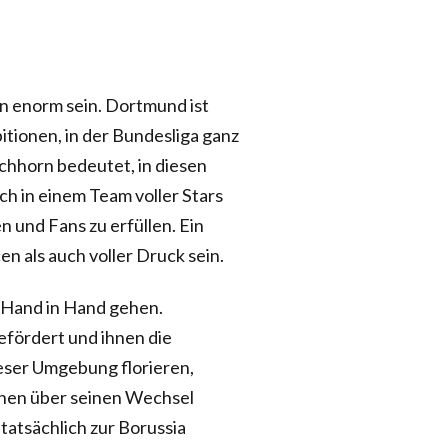
nn enorm sein. Dortmund ist
itionen, in der Bundesliga ganz
Eichhorn bedeutet, in diesen
ch in einem Team voller Stars
 und Fans zu erfüllen. Ein
en als auch voller Druck sein.
t Hand in Hand gehen.
efördert und ihnen die
eser Umgebung florieren,
ionen über seinen Wechsel
tatsächlich zur Borussia