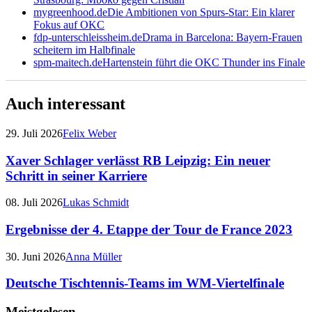
mygreenhood.de
Die Ambitionen von Spurs-Star: Ein klarer
Fokus auf OKC
fdp-unterschleissheim.de
Drama in Barcelona: Bayern-Frauen
scheitern im Halbfinale
spm-maitech.de
Hartenstein führt die OKC Thunder ins Finale
Auch interessant
29. Juli 2026
Felix Weber
Xaver Schlager verlässt RB Leipzig: Ein neuer
Schritt in seiner Karriere
08. Juli 2026
Lukas Schmidt
Ergebnisse der 4. Etappe der Tour de France 2023
30. Juni 2026
Anna Müller
Deutsche Tischtennis-Teams im WM-Viertelfinale
Meistgelesen