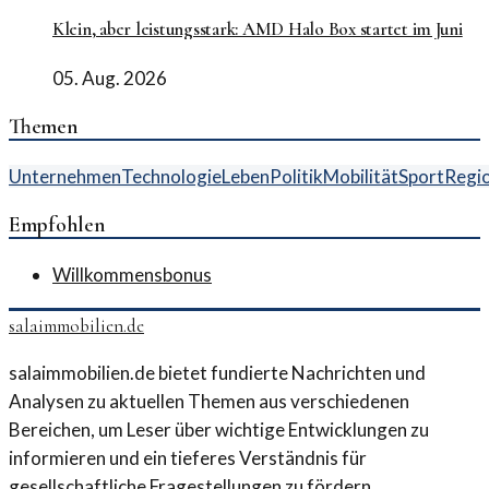
Klein, aber leistungsstark: AMD Halo Box startet im Juni
05. Aug. 2026
Themen
Unternehmen
Technologie
Leben
Politik
Mobilität
Sport
Regi
Empfohlen
Willkommensbonus
salaimmobilien.de
salaimmobilien.de bietet fundierte Nachrichten und
Analysen zu aktuellen Themen aus verschiedenen
Bereichen, um Leser über wichtige Entwicklungen zu
informieren und ein tieferes Verständnis für
gesellschaftliche Fragestellungen zu fördern.