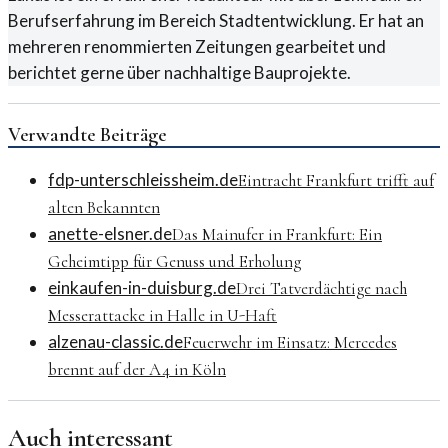
Berufserfahrung im Bereich Stadtentwicklung. Er hat an
mehreren renommierten Zeitungen gearbeitet und
berichtet gerne über nachhaltige Bauprojekte.
Verwandte Beiträge
fdp-unterschleissheim.de
Eintracht Frankfurt trifft auf
alten Bekannten
anette-elsner.de
Das Mainufer in Frankfurt: Ein
Geheimtipp für Genuss und Erholung
einkaufen-in-duisburg.de
Drei Tatverdächtige nach
Messerattacke in Halle in U-Haft
alzenau-classic.de
Feuerwehr im Einsatz: Mercedes
brennt auf der A4 in Köln
Auch interessant