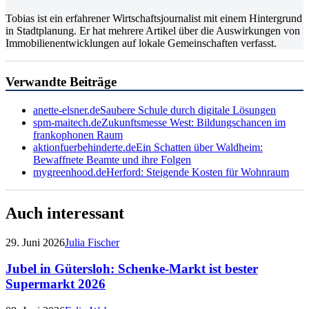
Tobias ist ein erfahrener Wirtschaftsjournalist mit einem Hintergrund
in Stadtplanung. Er hat mehrere Artikel über die Auswirkungen von
Immobilienentwicklungen auf lokale Gemeinschaften verfasst.
Verwandte Beiträge
anette-elsner.de
Saubere Schule durch digitale Lösungen
spm-maitech.de
Zukunftsmesse West: Bildungschancen im
frankophonen Raum
aktionfuerbehinderte.de
Ein Schatten über Waldheim:
Bewaffnete Beamte und ihre Folgen
mygreenhood.de
Herford: Steigende Kosten für Wohnraum
Auch interessant
29. Juni 2026
Julia Fischer
Jubel in Gütersloh: Schenke-Markt ist bester
Supermarkt 2026