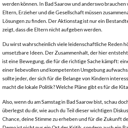
werden können. In Bad Saarow und anderswo brauchen w
Eltern, Erzieher und die Gesellschaft müssen zusammena
Lösungen zu finden. Der Aktionstag ist nur ein Bestandte
zeigt, dass die Eltern nicht aufgeben werden.
Du wirst wahrscheinlich viele leidenschaftliche Reden h
umsetzbare Ideen. Der Zusammenhalt, der hier entsteht, i
ist eine Bewegung, die für die richtige Sache kämpft: ein
einer liebevollen und kompetenten Umgebung aufwachse
sollte jeder, der sich für die Belange von Kindern intere
macht die lokale Politik? Welche Pläne gibt es für die Kit
Also, wenn du am Samstag in Bad Saarow bist, schau doch 
überlegst du dir, wie auch du Teil dieser wichtigen Disku
Chance, deine Stimme zu erheben und für die Zukunft de
Demo ist nicht nur ein Ort der Kritik, sondern auch ein