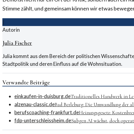
Stimme zählt, und gemeinsam können wir etwas bewege
J
Autorin
Julia Fischer
Julia kommt aus dem Bereich der politischen Wissenschafte
Stadtpolitik und deren Einfluss auf die Wohnsituation.
Verwandte Beiträge
einkaufen-in-duisburg.de
Traditionelles Handwerk in Le
alzenau-classic.de
Bad Berleburg: Die Umwandlung der a
berufscoaching-frankfurt.de
Heizungsgesetz: Kostenbre
fdp-unterschleissheim.de
Subgen AI wächst, doch operat