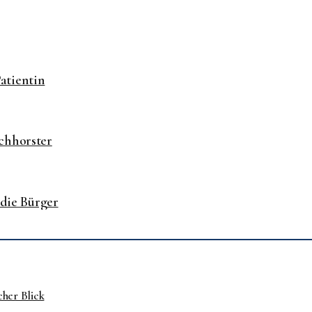
atientin
chhorster
 die Bürger
cher Blick