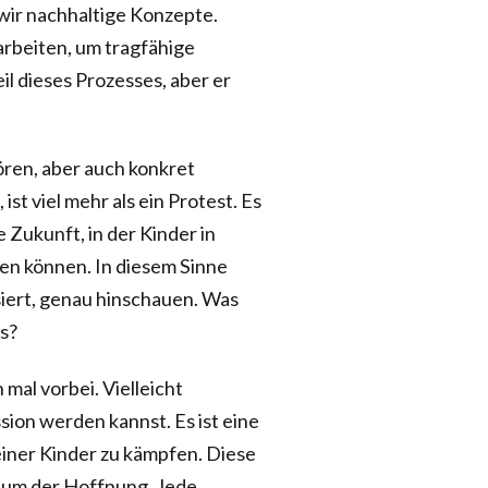
ir nachhaltige Konzepte.
rbeiten, um tragfähige
il dieses Prozesses, aber er
ören, aber auch konkret
st viel mehr als ein Protest. Es
e Zukunft, in der Kinder in
n können. In diesem Sinne
ssiert, genau hinschauen. Was
as?
mal vorbei. Vielleicht
ssion werden kannst. Es ist eine
iner Kinder zu kämpfen. Diese
 Raum der Hoffnung. Jede