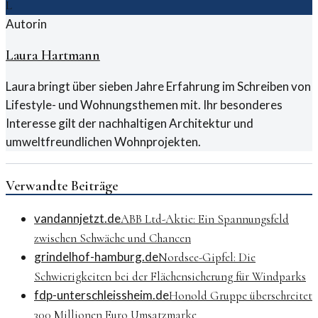
L
Autorin
Laura Hartmann
Laura bringt über sieben Jahre Erfahrung im Schreiben von
Lifestyle- und Wohnungsthemen mit. Ihr besonderes
Interesse gilt der nachhaltigen Architektur und
umweltfreundlichen Wohnprojekten.
Verwandte Beiträge
vandannjetzt.de
ABB Ltd-Aktie: Ein Spannungsfeld
zwischen Schwäche und Chancen
grindelhof-hamburg.de
Nordsee-Gipfel: Die
Schwierigkeiten bei der Flächensicherung für Windparks
fdp-unterschleissheim.de
Honold Gruppe überschreitet
300 Millionen Euro Umsatzmarke