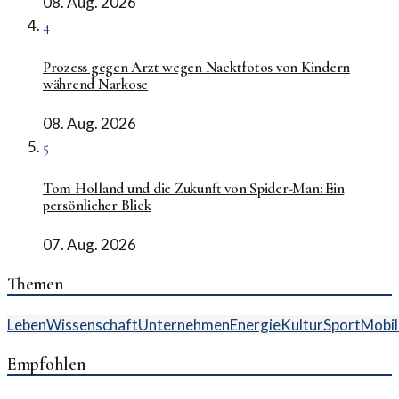
08. Aug. 2026
4
Prozess gegen Arzt wegen Nacktfotos von Kindern
während Narkose
08. Aug. 2026
5
Tom Holland und die Zukunft von Spider-Man: Ein
persönlicher Blick
07. Aug. 2026
Themen
Leben
Wissenschaft
Unternehmen
Energie
Kultur
Sport
Mobil
Empfohlen