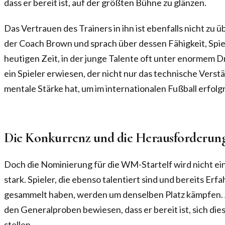
dass er bereit ist, auf der größten Bühne zu glänzen.
Das Vertrauen des Trainers in ihn ist ebenfalls nicht zu 
der Coach Brown und sprach über dessen Fähigkeit, Spiel
heutigen Zeit, in der junge Talente oft unter enormem D
ein Spieler erwiesen, der nicht nur das technische Verst
mentale Stärke hat, um im internationalen Fußball erfolgr
Die Konkurrenz und die Herausforderun
Doch die Nominierung für die WM-Startelf wird nicht ein
stark. Spieler, die ebenso talentiert sind und bereits Er
gesammelt haben, werden um denselben Platz kämpfen. 
den Generalproben bewiesen, dass er bereit ist, sich di
stellen.