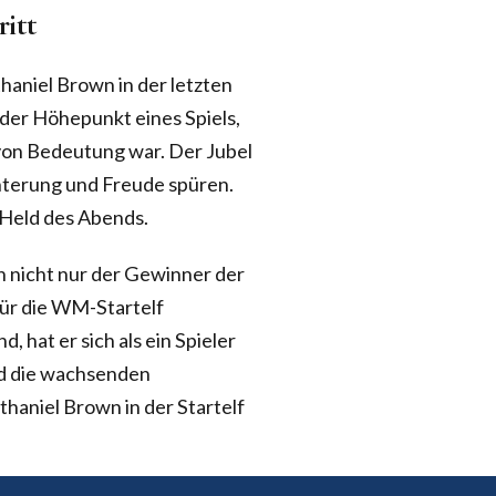
itt
haniel Brown in der letzten
 der Höhepunkt eines Spiels,
 von Bedeutung war. Der Jubel
terung und Freude spüren.
r Held des Abends.
wn nicht nur der Gewinner der
für die WM-Startelf
d, hat er sich als ein Spieler
nd die wachsenden
haniel Brown in der Startelf