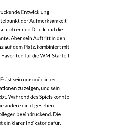
druckende Entwicklung
ittelpunkt der Aufmerksamkeit
sch, ob er den Druck und die
e. Aber sein Auftritt in den
 auf dem Platz, kombiniert mit
n Favoriten für die WM-Startelf
 Es ist sein unermüdlicher
uationen zu zeigen, und sein
ebt. Während des Spiels konnte
ie andere nicht gesehen
ollegen beeindruckend. Die
t ein klarer Indikator dafür,