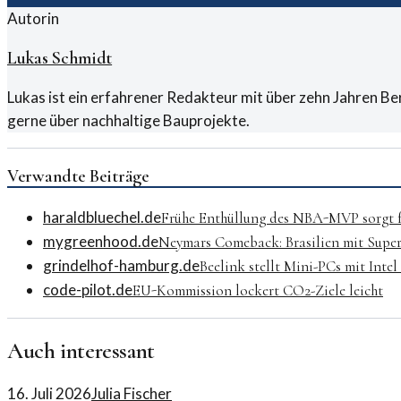
Autorin
Lukas Schmidt
Lukas ist ein erfahrener Redakteur mit über zehn Jahren B
gerne über nachhaltige Bauprojekte.
Verwandte Beiträge
haraldbluechel.de
Frühe Enthüllung des NBA-MVP sorgt 
mygreenhood.de
Neymars Comeback: Brasilien mit Supe
grindelhof-hamburg.de
Beelink stellt Mini-PCs mit Intel
code-pilot.de
EU-Kommission lockert CO2-Ziele leicht
Auch interessant
16. Juli 2026
Julia Fischer