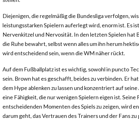
Diejenigen, die regelmäßig die Bundesliga verfolgen, wis
leistungsstarken Spielern auferlegt wird, enorm ist. Es i
Nervenkitzel und Nervosität. In den letzten Spielen hat 
die Ruhe bewahrt, selbst wenn alles um ihn herum hektis
wird entscheidend sein, wenn die WM näher rückt.
Auf dem Fußballplatz ist es wichtig, sowohl in puncto Tec
sein. Brown hat es geschafft, beides zu verbinden. Er hat
dem Hype ablenken zu lassen und konzentriert auf seine 
eine Fähigkeit, die nur wenigen Spielern eigen ist. Seine 
entscheidenden Momenten des Spiels zu zeigen, wird en
darum geht, das Vertrauen des Trainers und der Fans zu