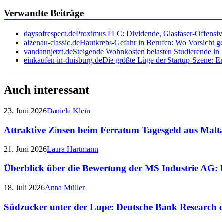
Verwandte Beiträge
daysofrespect.de
Proximus PLC: Dividende, Glasfaser-Offensiv
alzenau-classic.de
Hautkrebs-Gefahr in Berufen: Wo Vorsicht ge
vandannjetzt.de
Steigende Wohnkosten belasten Studierende in
einkaufen-in-duisburg.de
Die größte Lüge der Startup-Szene: Er
Auch interessant
23. Juni 2026
Daniela Klein
Attraktive Zinsen beim Ferratum Tagesgeld aus Malt
21. Juni 2026
Laura Hartmann
Überblick über die Bewertung der MS Industrie AG: 
18. Juli 2026
Anna Müller
Südzucker unter der Lupe: Deutsche Bank Research e