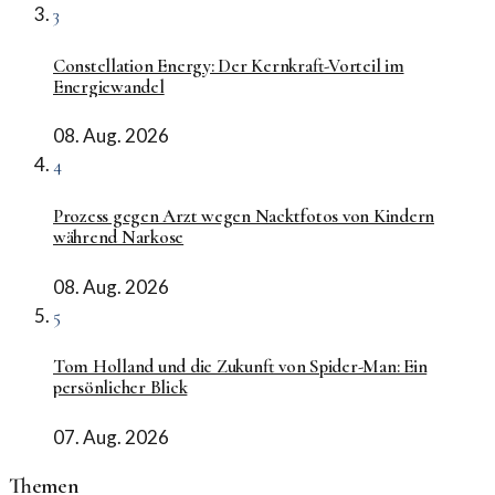
3
Constellation Energy: Der Kernkraft-Vorteil im
Energiewandel
08. Aug. 2026
4
Prozess gegen Arzt wegen Nacktfotos von Kindern
während Narkose
08. Aug. 2026
5
Tom Holland und die Zukunft von Spider-Man: Ein
persönlicher Blick
07. Aug. 2026
Themen