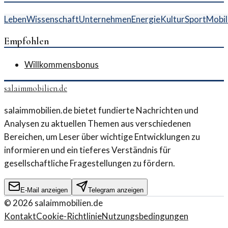
Leben
Wissenschaft
Unternehmen
Energie
Kultur
Sport
Mobil
Empfohlen
Willkommensbonus
salaimmobilien.de
salaimmobilien.de bietet fundierte Nachrichten und
Analysen zu aktuellen Themen aus verschiedenen
Bereichen, um Leser über wichtige Entwicklungen zu
informieren und ein tieferes Verständnis für
gesellschaftliche Fragestellungen zu fördern.
E-Mail anzeigen
Telegram anzeigen
©
2026
salaimmobilien.de
Kontakt
Cookie-Richtlinie
Nutzungsbedingungen