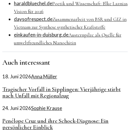
haraldbluechel.de
Poetik und Wissenschaft: Elke Laznias
Vision für 2026
daysofrespect.de
Zusammenarbeit von BSR und GIZ in
Vietnam zur Synthese synthetischer Kraftstoffe
einkaufen-in-duisburg.de
Austernpilze als Quelle für
umweltfreundliches Nanochitin
Auch interessant
18. Juni 2026
Anna Müller
Tragischer Vorfall in Sipplingen: Vierjährige stirbt
nach Unfall mit Regionalzug
24. Juni 2026
Sophie Krause
Penélope Cruz und ihre Schock-Diagnose: Ein
persönlicher Einblick