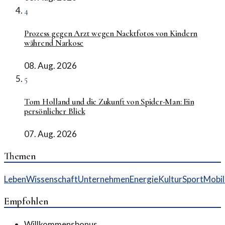
4
Prozess gegen Arzt wegen Nacktfotos von Kindern
während Narkose
08. Aug. 2026
5
Tom Holland und die Zukunft von Spider-Man: Ein
persönlicher Blick
07. Aug. 2026
Themen
Leben
Wissenschaft
Unternehmen
Energie
Kultur
Sport
Mobil
Empfohlen
Willkommensbonus